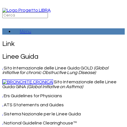
Vai
al
contenuto
Ricerca
per:
Menu
Link
Linee Guida
Sito Internazionale delle Linee Guida GOLD
(Global
initiative for chronic Obstructive Lung Disease)
Sito Internazionale delle Linee
Guida GINA
(Global Initiative on Asthma)
Ers Guidelines for Physicians
ATS Statements and Guides
Sistema Nazionale per le Linee Guida
National Guideline Clearinghouse™