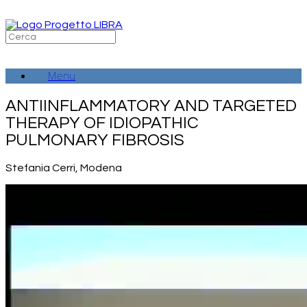
Vai
al
contenuto
Ricerca
per:
Menu
ANTIINFLAMMATORY AND TARGETED
THERAPY OF IDIOPATHIC
PULMONARY FIBROSIS
Stefania Cerri, Modena