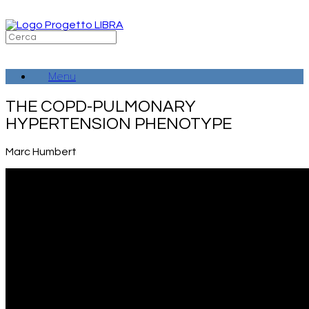
Vai
al
contenuto
Ricerca
per:
Menu
THE COPD-PULMONARY
HYPERTENSION PHENOTYPE
Marc Humbert